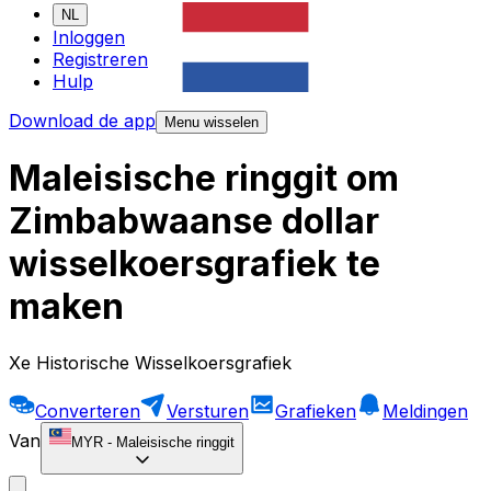
NL
Inloggen
Registreren
Hulp
Download de app
Menu wisselen
Maleisische ringgit om
Zimbabwaanse dollar
wisselkoersgrafiek te
maken
Xe Historische Wisselkoersgrafiek
Converteren
Versturen
Grafieken
Meldingen
Van
MYR
-
Maleisische ringgit