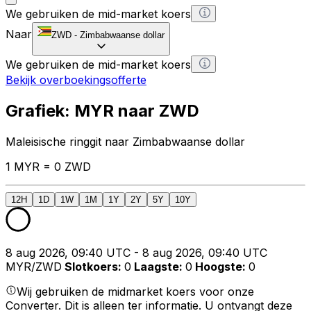
We gebruiken de mid-market koers
Naar
ZWD
-
Zimbabwaanse dollar
We gebruiken de mid-market koers
Bekijk overboekingsofferte
Grafiek: MYR naar ZWD
Maleisische ringgit naar Zimbabwaanse dollar
1 MYR = 0 ZWD
12H
1D
1W
1M
1Y
2Y
5Y
10Y
8 aug 2026, 09:40 UTC - 8 aug 2026, 09:40 UTC
MYR/ZWD
Slotkoers
:
0
Laagste
:
0
Hoogste
:
0
Wij gebruiken de midmarket koers voor onze
Converter. Dit is alleen ter informatie. U ontvangt deze