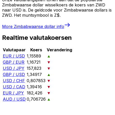
Zimbabwaanse dollar wisselkoers de koers van ZWD
naar USD is. De geldcode voor Zimbabwaanse dollars is
ZWD. Het muntsymbool is Z$.
More
Zimbabwaanse dollar
info
Realtime valutakoersen
Valutapaar
Koers
Verandering
EUR / USD
1,15589
▲
GBP / EUR
1,16721
▼
USD / JPY
157,823
▼
GBP / USD
1,34917
▲
USD / CHF
0,807853
▼
USD / CAD
1,39416
▼
EUR / JPY
182,426
▼
AUD / USD
0,706726
▲