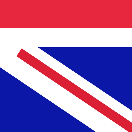
code voor Britse ponden is GBP. Het muntsymbool is £.
tarieven centrale banken