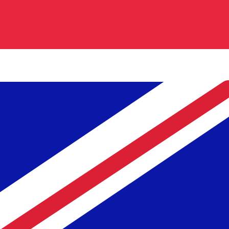
GBP
-
Britse pond
Onze valutaranglijsten tonen aan dat de populairste Brit
More
Britse pond
info
Realtime valutakoersen
Valutapaar
Koers
Verandering
EUR / USD
1,15214
▼
GBP / EUR
1,16750
▲
USD / JPY
158,345
▲
GBP / USD
1,34513
▼
USD / CHF
0,812670
▲
USD / CAD
1,40191
▲
EUR / JPY
182,436
▲
AUD / USD
0,702322
▼
Xe Valutagegevens-API