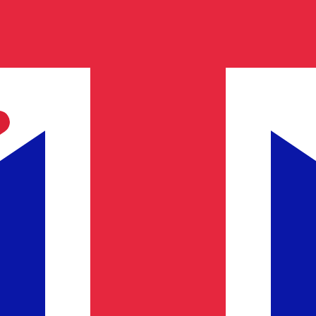
se pond wisselkoers de koers van GBP naar USD is. De geld
Rente
Valuta
Rente
JPY
0,75%
CHF
0,00%
EUR
4,25%
USD
3,75%
CAD
2,25%
AUD
3,60%
NZD
2,25%
GBP
3,75%