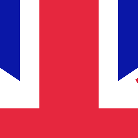
it is alleen ter informatie. U ontvangt deze koers niet bij
alutaparen
isische ringgit wisselkoers de koers van MYR naar USD is. 