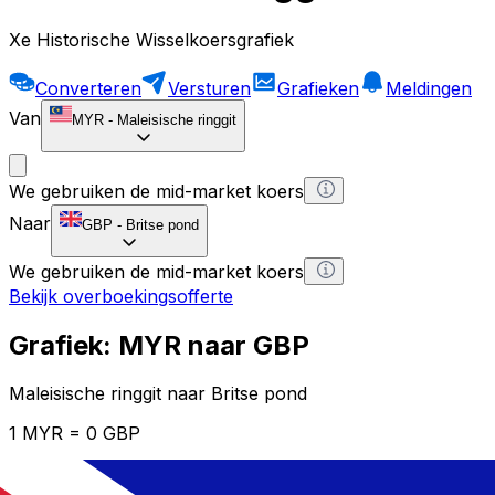
Xe Historische Wisselkoersgrafiek
Converteren
Versturen
Grafieken
Meldingen
Van
MYR
-
Maleisische ringgit
We gebruiken de mid-market koers
Naar
GBP
-
Britse pond
We gebruiken de mid-market koers
Bekijk overboekingsofferte
Grafiek: MYR naar GBP
Maleisische ringgit naar Britse pond
1 MYR = 0 GBP
12H
1D
1W
1M
1Y
2Y
5Y
10Y