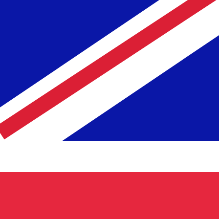
 het verzenden van geld.
Inloggen om verzendkoersen te
De geldcode voor Maleisische ringgits is MYR. Het