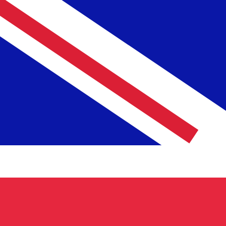
7 aug 2026, 02:46 UTC - 7 aug 2026, 02:46 UTC
MYR/GBP
Slotkoers
:
0
Laagste
:
0
Hoogste
:
0
Wij gebruiken de midmarket koers voor onze Converter. D
bekijken
Populaire Amerikaanse dollar (USD) v
Valuta-informatie
MYR
-
Maleisische ringgit
Onze valutaranglijsten tonen aan dat de populairste Male
muntsymbool is RM.
More
Maleisische ringgit
info