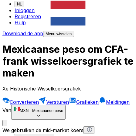
NL
Inloggen
Registreren
Hulp
Download de app
Menu wisselen
Mexicaanse peso om CFA-
frank wisselkoersgrafiek te
maken
Xe Historische Wisselkoersgrafiek
Converteren
Versturen
Grafieken
Meldingen
Van
MXN
-
Mexicaanse peso
We gebruiken de mid-market koers