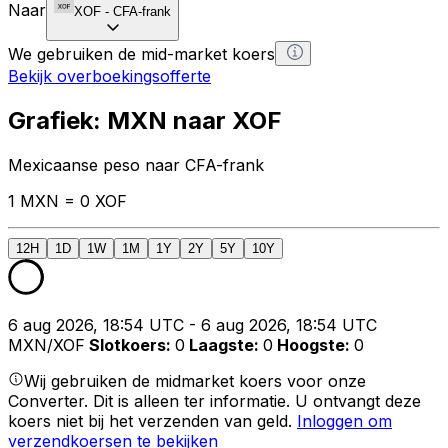
Naar
XOF
-
CFA-frank
We gebruiken de mid-market koers
Bekijk overboekingsofferte
Grafiek: MXN naar XOF
Mexicaanse peso naar CFA-frank
1 MXN = 0 XOF
12H
1D
1W
1M
1Y
2Y
5Y
10Y
6 aug 2026, 18:54 UTC - 6 aug 2026, 18:54 UTC
MXN/XOF
Slotkoers
:
0
Laagste
:
0
Hoogste
:
0
Wij gebruiken de midmarket koers voor onze
Converter. Dit is alleen ter informatie. U ontvangt deze
koers niet bij het verzenden van geld.
Inloggen om
verzendkoersen te bekijken