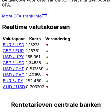
CFA.
More
CFA-frank
info
Realtime valutakoersen
Valutapaar
Koers
Verandering
EUR / USD
1,15223
▼
GBP / EUR
1,16761
▲
USD / JPY
158,361
▲
GBP / USD
1,34536
▲
USD / CHF
0,812389
▲
USD / CAD
1,40158
▼
EUR / JPY
182,469
▲
AUD / USD
0,703207
▼
Rentetarieven centrale banken