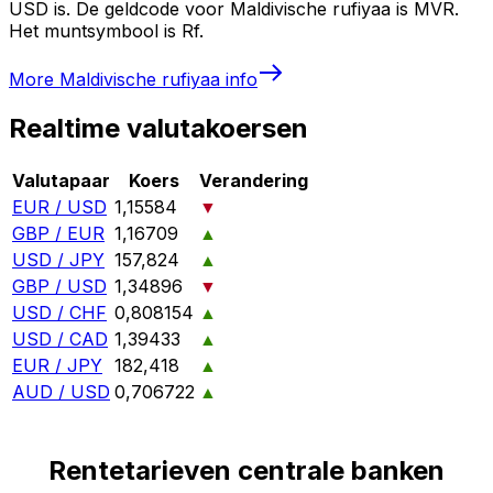
USD is. De geldcode voor Maldivische rufiyaa is MVR.
Het muntsymbool is Rf.
More
Maldivische rufiyaa
info
Realtime valutakoersen
Valutapaar
Koers
Verandering
EUR / USD
1,15584
▼
GBP / EUR
1,16709
▲
USD / JPY
157,824
▲
GBP / USD
1,34896
▼
USD / CHF
0,808154
▲
USD / CAD
1,39433
▲
EUR / JPY
182,418
▲
AUD / USD
0,706722
▲
Rentetarieven centrale banken