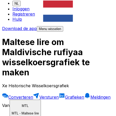
NL
Inloggen
Registreren
Hulp
Download de app
Menu wisselen
Maltese lire om
Maldivische rufiyaa
wisselkoersgrafiek te
maken
Xe Historische Wisselkoersgrafiek
Converteren
Versturen
Grafieken
Meldingen
Van
MTL
MTL
-
Maltese lire