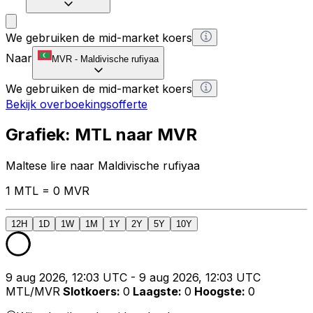
We gebruiken de mid-market koers
Naar
MVR
-
Maldivische rufiyaa
We gebruiken de mid-market koers
Bekijk overboekingsofferte
Grafiek: MTL naar MVR
Maltese lire naar Maldivische rufiyaa
1 MTL = 0 MVR
12H
1D
1W
1M
1Y
2Y
5Y
10Y
9 aug 2026, 12:03 UTC - 9 aug 2026, 12:03 UTC
MTL/MVR
Slotkoers
:
0
Laagste
:
0
Hoogste
:
0