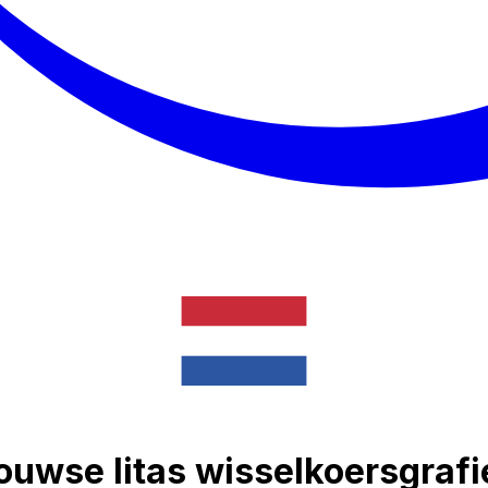
ouwse litas wisselkoersgraf