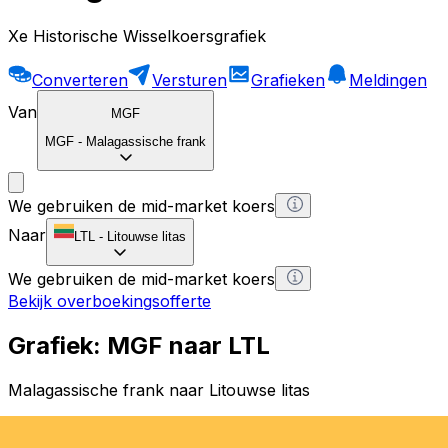
Xe Historische Wisselkoersgrafiek
Converteren
Versturen
Grafieken
Meldingen
Van
MGF
MGF
-
Malagassische frank
We gebruiken de mid-market koers
Naar
LTL
-
Litouwse litas
We gebruiken de mid-market koers
Bekijk overboekingsofferte
Grafiek: MGF naar LTL
Malagassische frank naar Litouwse litas
1 MGF = 0 LTL