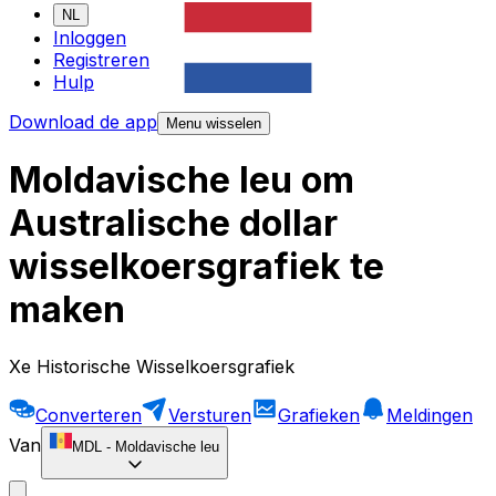
NL
Inloggen
Registreren
Hulp
Download de app
Menu wisselen
Moldavische leu om
Australische dollar
wisselkoersgrafiek te
maken
Xe Historische Wisselkoersgrafiek
Converteren
Versturen
Grafieken
Meldingen
Van
MDL
-
Moldavische leu