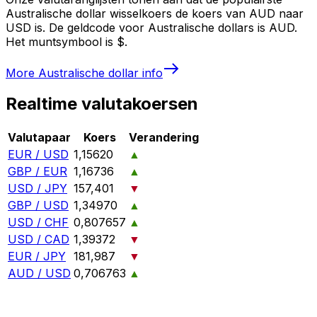
Australische dollar wisselkoers de koers van AUD naar
USD is. De geldcode voor Australische dollars is AUD.
Het muntsymbool is $.
More
Australische dollar
info
Realtime valutakoersen
Valutapaar
Koers
Verandering
EUR / USD
1,15620
▲
GBP / EUR
1,16736
▲
USD / JPY
157,401
▼
GBP / USD
1,34970
▲
USD / CHF
0,807657
▲
USD / CAD
1,39372
▼
EUR / JPY
181,987
▼
AUD / USD
0,706763
▲