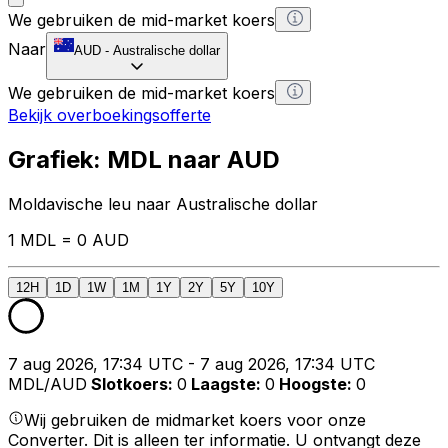
We gebruiken de mid-market koers
Naar
AUD
-
Australische dollar
We gebruiken de mid-market koers
Bekijk overboekingsofferte
Grafiek: MDL naar AUD
Moldavische leu naar Australische dollar
1 MDL = 0 AUD
12H
1D
1W
1M
1Y
2Y
5Y
10Y
7 aug 2026, 17:34 UTC - 7 aug 2026, 17:34 UTC
MDL/AUD
Slotkoers
:
0
Laagste
:
0
Hoogste
:
0
Wij gebruiken de midmarket koers voor onze
Converter. Dit is alleen ter informatie. U ontvangt deze