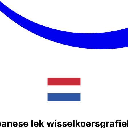
banese lek wisselkoersgrafi