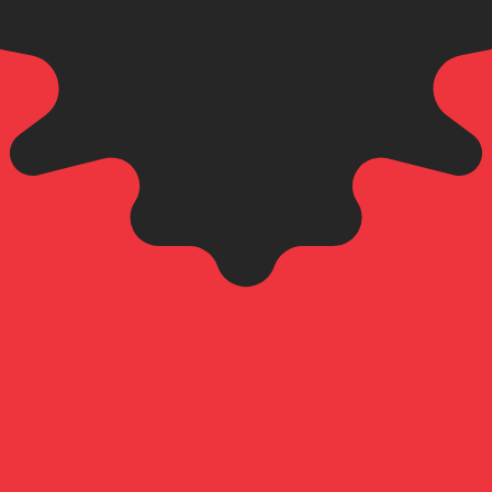
nese lek wisselkoers de koers van ALL naar USD is. De gel
Rente
Valuta
Rente
JPY
0,75%
CHF
0,00%
EUR
4,25%
USD
3,75%
CAD
2,25%
AUD
3,60%
NZD
2,25%
GBP
3,75%