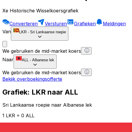
Xe Historische Wisselkoersgrafiek
Converteren
Versturen
Grafieken
Meldingen
Van
LKR
-
Sri Lankaanse roepie
We gebruiken de mid-market koers
Naar
ALL
-
Albanese lek
We gebruiken de mid-market koers
Bekijk overboekingsofferte
Grafiek: LKR naar ALL
Sri Lankaanse roepie naar Albanese lek
1 LKR = 0 ALL
12H
1D
1W
1M
1Y
2Y
5Y
10Y