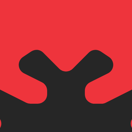
it is alleen ter informatie. U ontvangt deze koers niet bij
alutaparen
Lankaanse roepie wisselkoers de koers van LKR naar USD is