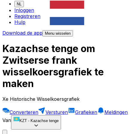
NL
Inloggen
Registreren
Hulp
Download de app
Menu wisselen
Kazachse tenge om
Zwitserse frank
wisselkoersgrafiek te
maken
Xe Historische Wisselkoersgrafiek
Converteren
Versturen
Grafieken
Meldingen
Van
KZT
-
Kazachse tenge