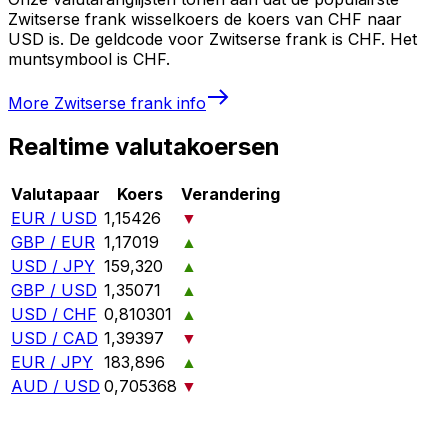
Zwitserse frank wisselkoers de koers van CHF naar
USD is. De geldcode voor Zwitserse frank is CHF. Het
muntsymbool is CHF.
More
Zwitserse frank
info
Realtime valutakoersen
Valutapaar
Koers
Verandering
EUR / USD
1,15426
▼
GBP / EUR
1,17019
▲
USD / JPY
159,320
▲
GBP / USD
1,35071
▲
USD / CHF
0,810301
▲
USD / CAD
1,39397
▼
EUR / JPY
183,896
▲
AUD / USD
0,705368
▼