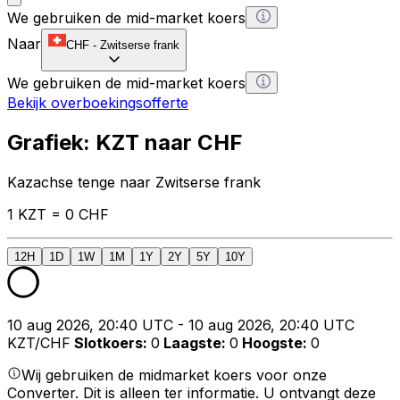
We gebruiken de mid-market koers
Naar
CHF
-
Zwitserse frank
We gebruiken de mid-market koers
Bekijk overboekingsofferte
Grafiek: KZT naar CHF
Kazachse tenge naar Zwitserse frank
1 KZT = 0 CHF
12H
1D
1W
1M
1Y
2Y
5Y
10Y
10 aug 2026, 20:40 UTC - 10 aug 2026, 20:40 UTC
KZT/CHF
Slotkoers
:
0
Laagste
:
0
Hoogste
:
0
Wij gebruiken de midmarket koers voor onze
Converter. Dit is alleen ter informatie. U ontvangt deze