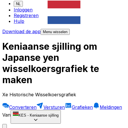
NL
Inloggen
Registreren
Hulp
Download de app
Menu wisselen
Keniaanse sjilling om
Japanse yen
wisselkoersgrafiek te
maken
Xe Historische Wisselkoersgrafiek
Converteren
Versturen
Grafieken
Meldingen
Van
KES
-
Keniaanse sjilling