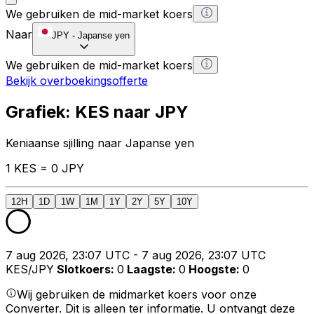
We gebruiken de mid-market koers
Naar
JPY
-
Japanse yen
We gebruiken de mid-market koers
Bekijk overboekingsofferte
Grafiek: KES naar JPY
Keniaanse sjilling naar Japanse yen
1 KES = 0 JPY
12H
1D
1W
1M
1Y
2Y
5Y
10Y
7 aug 2026, 23:07 UTC - 7 aug 2026, 23:07 UTC
KES/JPY
Slotkoers
:
0
Laagste
:
0
Hoogste
:
0
Wij gebruiken de midmarket koers voor onze
Converter. Dit is alleen ter informatie. U ontvangt deze