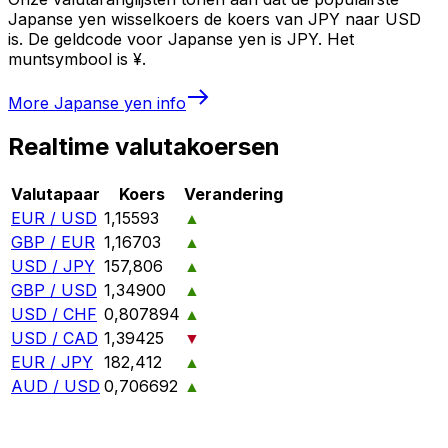
Japanse yen wisselkoers de koers van JPY naar USD
is. De geldcode voor Japanse yen is JPY. Het
muntsymbool is ¥.
More
Japanse yen
info
Realtime valutakoersen
Valutapaar
Koers
Verandering
EUR / USD
1,15593
▲
GBP / EUR
1,16703
▲
USD / JPY
157,806
▲
GBP / USD
1,34900
▲
USD / CHF
0,807894
▲
USD / CAD
1,39425
▼
EUR / JPY
182,412
▲
AUD / USD
0,706692
▲