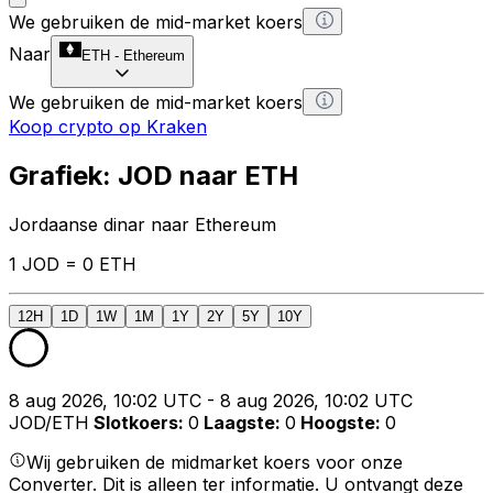
We gebruiken de mid-market koers
Naar
ETH
-
Ethereum
We gebruiken de mid-market koers
Koop crypto op Kraken
Grafiek: JOD naar ETH
Jordaanse dinar naar Ethereum
1 JOD = 0 ETH
12H
1D
1W
1M
1Y
2Y
5Y
10Y
8 aug 2026, 10:02 UTC - 8 aug 2026, 10:02 UTC
JOD/ETH
Slotkoers
:
0
Laagste
:
0
Hoogste
:
0
Wij gebruiken de midmarket koers voor onze
Converter. Dit is alleen ter informatie. U ontvangt deze