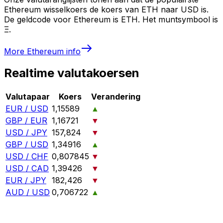
Ethereum wisselkoers de koers van ETH naar USD is.
De geldcode voor Ethereum is ETH. Het muntsymbool is
Ξ.
More
Ethereum
info
Realtime valutakoersen
Valutapaar
Koers
Verandering
EUR / USD
1,15589
▲
GBP / EUR
1,16721
▼
USD / JPY
157,824
▼
GBP / USD
1,34916
▲
USD / CHF
0,807845
▼
USD / CAD
1,39426
▼
EUR / JPY
182,426
▼
AUD / USD
0,706722
▲