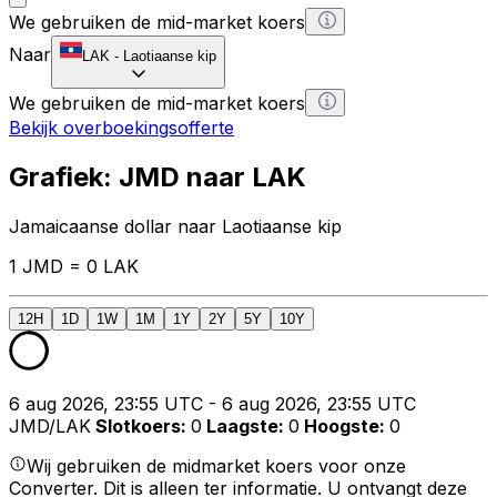
We gebruiken de mid-market koers
Naar
LAK
-
Laotiaanse kip
We gebruiken de mid-market koers
Bekijk overboekingsofferte
Grafiek: JMD naar LAK
Jamaicaanse dollar naar Laotiaanse kip
1 JMD = 0 LAK
12H
1D
1W
1M
1Y
2Y
5Y
10Y
6 aug 2026, 23:55 UTC - 6 aug 2026, 23:55 UTC
JMD/LAK
Slotkoers
:
0
Laagste
:
0
Hoogste
:
0
Wij gebruiken de midmarket koers voor onze
Converter. Dit is alleen ter informatie. U ontvangt deze