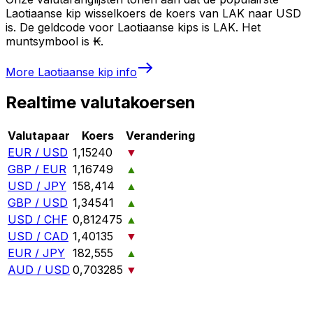
Laotiaanse kip wisselkoers de koers van LAK naar USD
is. De geldcode voor Laotiaanse kips is LAK. Het
muntsymbool is ₭.
More
Laotiaanse kip
info
Realtime valutakoersen
Valutapaar
Koers
Verandering
EUR / USD
1,15240
▼
GBP / EUR
1,16749
▲
USD / JPY
158,414
▲
GBP / USD
1,34541
▲
USD / CHF
0,812475
▲
USD / CAD
1,40135
▼
EUR / JPY
182,555
▲
AUD / USD
0,703285
▼