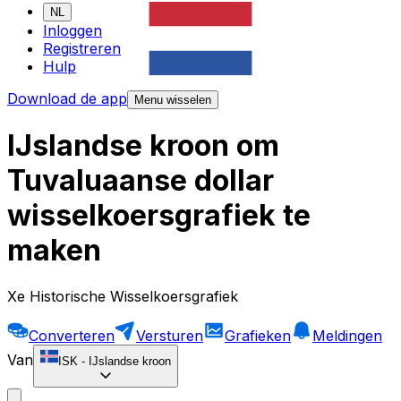
NL
Inloggen
Registreren
Hulp
Download de app
Menu wisselen
IJslandse kroon om
Tuvaluaanse dollar
wisselkoersgrafiek te
maken
Xe Historische Wisselkoersgrafiek
Converteren
Versturen
Grafieken
Meldingen
Van
ISK
-
IJslandse kroon