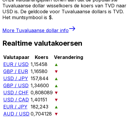
Tuvaluaanse dollar wisselkoers de koers van TVD naar
USD is. De geldcode voor Tuvaluaanse dollars is TVD.
Het muntsymbool is $.
More
Tuvaluaanse dollar
info
Realtime valutakoersen
Valutapaar
Koers
Verandering
EUR / USD
1,15458
▲
GBP / EUR
1,16580
▼
USD / JPY
157,844
▲
GBP / USD
1,34600
▲
USD / CHF
0,808089
▼
USD / CAD
1,40151
▼
EUR / JPY
182,243
▲
AUD / USD
0,704128
▼