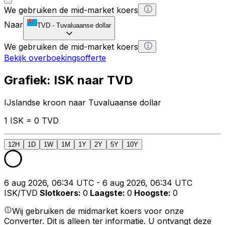
We gebruiken de mid-market koers
Naar
TVD
-
Tuvaluaanse dollar
We gebruiken de mid-market koers
Bekijk overboekingsofferte
Grafiek: ISK naar TVD
IJslandse kroon naar Tuvaluaanse dollar
1 ISK = 0 TVD
12H
1D
1W
1M
1Y
2Y
5Y
10Y
6 aug 2026, 06:34 UTC - 6 aug 2026, 06:34 UTC
ISK/TVD
Slotkoers
:
0
Laagste
:
0
Hoogste
:
0
Wij gebruiken de midmarket koers voor onze
Converter. Dit is alleen ter informatie. U ontvangt deze