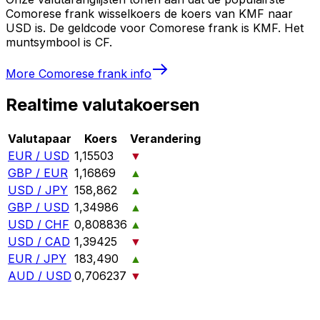
Comorese frank wisselkoers de koers van KMF naar
USD is. De geldcode voor Comorese frank is KMF. Het
muntsymbool is CF.
More
Comorese frank
info
Realtime valutakoersen
Valutapaar
Koers
Verandering
EUR / USD
1,15503
▼
GBP / EUR
1,16869
▲
USD / JPY
158,862
▲
GBP / USD
1,34986
▲
USD / CHF
0,808836
▲
USD / CAD
1,39425
▼
EUR / JPY
183,490
▲
AUD / USD
0,706237
▼