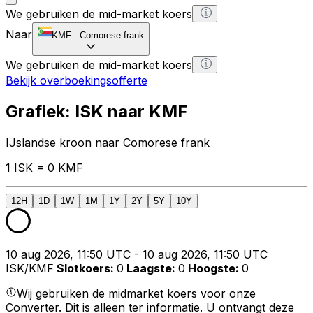
We gebruiken de mid-market koers
Naar
KMF
-
Comorese frank
We gebruiken de mid-market koers
Bekijk overboekingsofferte
Grafiek: ISK naar KMF
IJslandse kroon naar Comorese frank
1 ISK = 0 KMF
12H
1D
1W
1M
1Y
2Y
5Y
10Y
10 aug 2026, 11:50 UTC - 10 aug 2026, 11:50 UTC
ISK/KMF
Slotkoers
:
0
Laagste
:
0
Hoogste
:
0
Wij gebruiken de midmarket koers voor onze
Converter. Dit is alleen ter informatie. U ontvangt deze