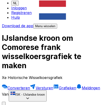
NL
Inloggen
Registreren
Hulp
Download de app
Menu wisselen
IJslandse kroon om
Comorese frank
wisselkoersgrafiek te
maken
Xe Historische Wisselkoersgrafiek
Converteren
Versturen
Grafieken
Meldingen
Van
ISK
-
IJslandse kroon