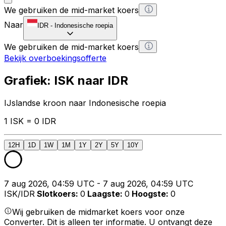
We gebruiken de mid-market koers
Naar
IDR
-
Indonesische roepia
We gebruiken de mid-market koers
Bekijk overboekingsofferte
Grafiek: ISK naar IDR
IJslandse kroon naar Indonesische roepia
1 ISK = 0 IDR
12H
1D
1W
1M
1Y
2Y
5Y
10Y
7 aug 2026, 04:59 UTC - 7 aug 2026, 04:59 UTC
ISK/IDR
Slotkoers
:
0
Laagste
:
0
Hoogste
:
0
Wij gebruiken de midmarket koers voor onze
Converter. Dit is alleen ter informatie. U ontvangt deze