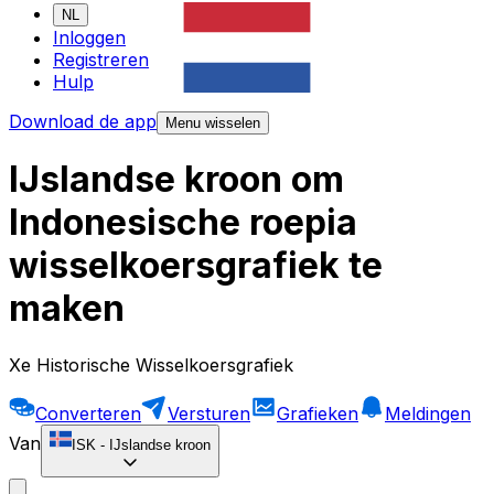
NL
Inloggen
Registreren
Hulp
Download de app
Menu wisselen
IJslandse kroon om
Indonesische roepia
wisselkoersgrafiek te
maken
Xe Historische Wisselkoersgrafiek
Converteren
Versturen
Grafieken
Meldingen
Van
ISK
-
IJslandse kroon