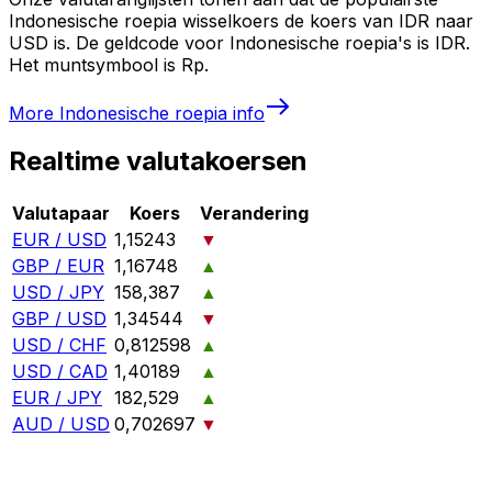
Indonesische roepia wisselkoers de koers van IDR naar
USD is. De geldcode voor Indonesische roepia's is IDR.
Het muntsymbool is Rp.
More
Indonesische roepia
info
Realtime valutakoersen
Valutapaar
Koers
Verandering
EUR / USD
1,15243
▼
GBP / EUR
1,16748
▲
USD / JPY
158,387
▲
GBP / USD
1,34544
▼
USD / CHF
0,812598
▲
USD / CAD
1,40189
▲
EUR / JPY
182,529
▲
AUD / USD
0,702697
▼