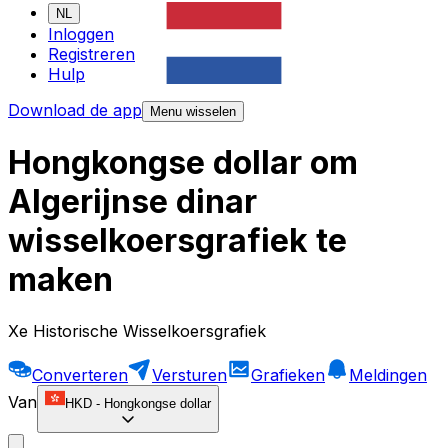
NL
Inloggen
Registreren
Hulp
Download de app
Menu wisselen
Hongkongse dollar om
Algerijnse dinar
wisselkoersgrafiek te
maken
Xe Historische Wisselkoersgrafiek
Converteren
Versturen
Grafieken
Meldingen
Van
HKD
-
Hongkongse dollar