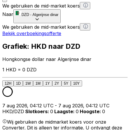
We gebruiken de mid-market koers
Naar
DZD
-
Algerijnse dinar
We gebruiken de mid-market koers
Bekijk overboekingsofferte
Grafiek: HKD naar DZD
Hongkongse dollar naar Algerijnse dinar
1 HKD = 0 DZD
12H
1D
1W
1M
1Y
2Y
5Y
10Y
7 aug 2026, 04:12 UTC - 7 aug 2026, 04:12 UTC
HKD/DZD
Slotkoers
:
0
Laagste
:
0
Hoogste
:
0
Wij gebruiken de midmarket koers voor onze
Converter. Dit is alleen ter informatie. U ontvangt deze