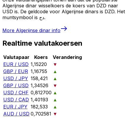
Algerijnse dinar wisselkoers de koers van DZD naar
USD is. De geldcode voor Algerijnse dinars is DZD. Het
muntsymbool is دج.
More
Algerijnse dinar
info
Realtime valutakoersen
Valutapaar
Koers
Verandering
EUR / USD
1,15220
▼
GBP / EUR
1,16755
▲
USD / JPY
158,421
▲
GBP / USD
1,34526
▼
USD / CHF
0,812700
▲
USD / CAD
1,40193
▲
EUR / JPY
182,533
▲
AUD / USD
0,702581
▼