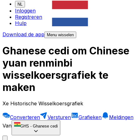
NL
Inloggen
Registreren
Hulp
Download de app
Menu wisselen
Ghanese cedi om Chinese
yuan renminbi
wisselkoersgrafiek te
maken
Xe Historische Wisselkoersgrafiek
Converteren
Versturen
Grafieken
Meldingen
Van
GHS
-
Ghanese cedi