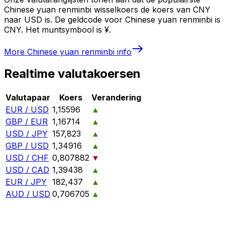
Chinese yuan renminbi wisselkoers de koers van CNY
naar USD is. De geldcode voor Chinese yuan renminbi is
CNY. Het muntsymbool is ¥.
More
Chinese yuan renminbi
info
Realtime valutakoersen
Valutapaar
Koers
Verandering
EUR / USD
1,15596
▲
GBP / EUR
1,16714
▲
USD / JPY
157,823
▲
GBP / USD
1,34916
▲
USD / CHF
0,807882
▼
USD / CAD
1,39438
▲
EUR / JPY
182,437
▲
AUD / USD
0,706705
▲