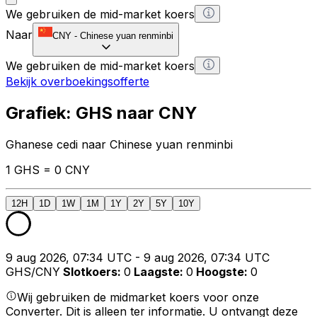
We gebruiken de mid-market koers
Naar
CNY
-
Chinese yuan renminbi
We gebruiken de mid-market koers
Bekijk overboekingsofferte
Grafiek: GHS naar CNY
Ghanese cedi naar Chinese yuan renminbi
1 GHS = 0 CNY
12H
1D
1W
1M
1Y
2Y
5Y
10Y
9 aug 2026, 07:34 UTC - 9 aug 2026, 07:34 UTC
GHS/CNY
Slotkoers
:
0
Laagste
:
0
Hoogste
:
0
Wij gebruiken de midmarket koers voor onze
Converter. Dit is alleen ter informatie. U ontvangt deze