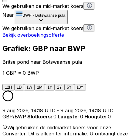
We gebruiken de mid-market koers
Naar
BWP
-
Botswaanse pula
We gebruiken de mid-market koers
Bekijk overboekingsofferte
Grafiek: GBP naar BWP
Britse pond naar Botswaanse pula
1 GBP = 0 BWP
12H
1D
1W
1M
1Y
2Y
5Y
10Y
9 aug 2026, 14:18 UTC - 9 aug 2026, 14:18 UTC
GBP/BWP
Slotkoers
:
0
Laagste
:
0
Hoogste
:
0
Wij gebruiken de midmarket koers voor onze
Converter. Dit is alleen ter informatie. U ontvangt deze