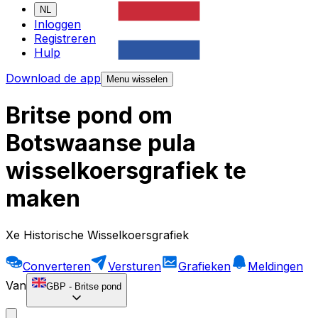
NL
Inloggen
Registreren
Hulp
Download de app
Menu wisselen
Britse pond om
Botswaanse pula
wisselkoersgrafiek te
maken
Xe Historische Wisselkoersgrafiek
Converteren
Versturen
Grafieken
Meldingen
Van
GBP
-
Britse pond