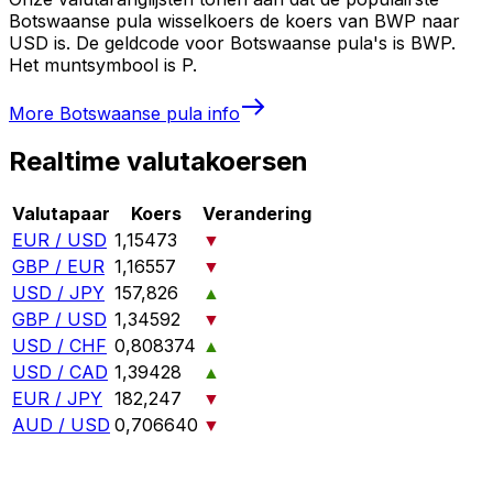
Botswaanse pula wisselkoers de koers van BWP naar
USD is. De geldcode voor Botswaanse pula's is BWP.
Het muntsymbool is P.
More
Botswaanse pula
info
Realtime valutakoersen
Valutapaar
Koers
Verandering
EUR / USD
1,15473
▼
GBP / EUR
1,16557
▼
USD / JPY
157,826
▲
GBP / USD
1,34592
▼
USD / CHF
0,808374
▲
USD / CAD
1,39428
▲
EUR / JPY
182,247
▼
AUD / USD
0,706640
▼