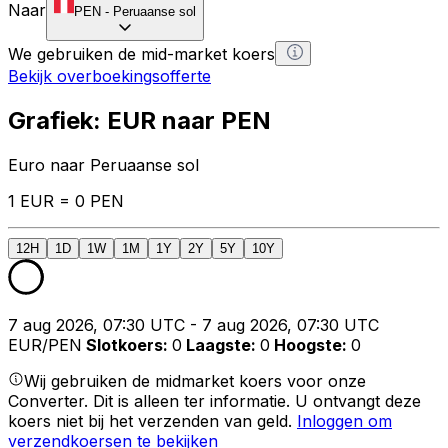
Naar
PEN
-
Peruaanse sol
We gebruiken de mid-market koers
Bekijk overboekingsofferte
Grafiek: EUR naar PEN
Euro naar Peruaanse sol
1 EUR = 0 PEN
12H
1D
1W
1M
1Y
2Y
5Y
10Y
7 aug 2026, 07:30 UTC - 7 aug 2026, 07:30 UTC
EUR/PEN
Slotkoers
:
0
Laagste
:
0
Hoogste
:
0
Wij gebruiken de midmarket koers voor onze
Converter. Dit is alleen ter informatie. U ontvangt deze
koers niet bij het verzenden van geld.
Inloggen om
verzendkoersen te bekijken