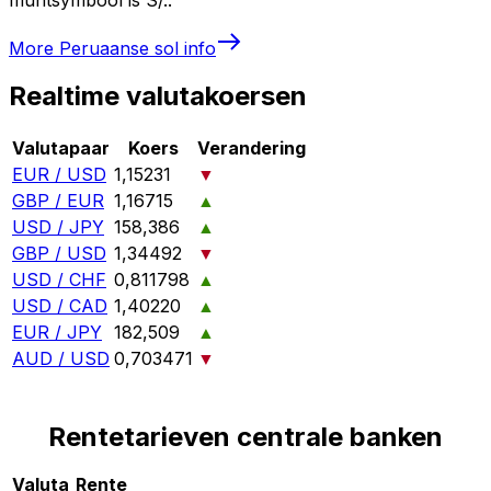
More
Peruaanse sol
info
Realtime valutakoersen
Valutapaar
Koers
Verandering
EUR / USD
1,15231
▼
GBP / EUR
1,16715
▲
USD / JPY
158,386
▲
GBP / USD
1,34492
▼
USD / CHF
0,811798
▲
USD / CAD
1,40220
▲
EUR / JPY
182,509
▲
AUD / USD
0,703471
▼
Rentetarieven centrale banken
Valuta
Rente