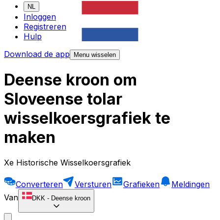
NL
Inloggen
Registreren
Hulp
Download de app
Menu wisselen
Deense kroon om
Sloveense tolar
wisselkoersgrafiek te
maken
Xe Historische Wisselkoersgrafiek
Converteren
Versturen
Grafieken
Meldingen
Van
DKK
-
Deense kroon