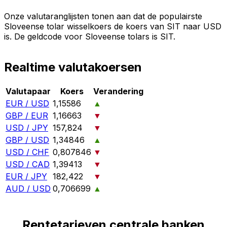
Onze valutaranglijsten tonen aan dat de populairste
Sloveense tolar wisselkoers de koers van SIT naar USD
is. De geldcode voor Sloveense tolars is SIT.
Realtime valutakoersen
Valutapaar
Koers
Verandering
EUR / USD
1,15586
▲
GBP / EUR
1,16663
▼
USD / JPY
157,824
▼
GBP / USD
1,34846
▲
USD / CHF
0,807846
▼
USD / CAD
1,39413
▼
EUR / JPY
182,422
▼
AUD / USD
0,706699
▲
Rentetarieven centrale banken