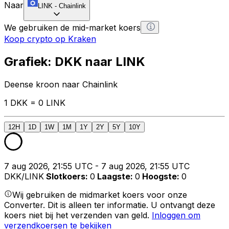
Naar
LINK
-
Chainlink
We gebruiken de mid-market koers
Koop crypto op Kraken
Grafiek: DKK naar LINK
Deense kroon naar Chainlink
1 DKK = 0 LINK
12H
1D
1W
1M
1Y
2Y
5Y
10Y
7 aug 2026, 21:55 UTC - 7 aug 2026, 21:55 UTC
DKK/LINK
Slotkoers
:
0
Laagste
:
0
Hoogste
:
0
Wij gebruiken de midmarket koers voor onze
Converter. Dit is alleen ter informatie. U ontvangt deze
koers niet bij het verzenden van geld.
Inloggen om
verzendkoersen te bekijken