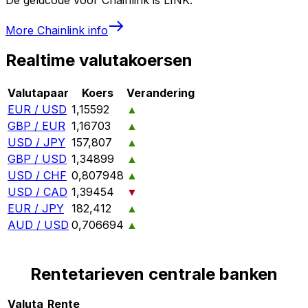
More
Chainlink
info
Realtime valutakoersen
Valutapaar
Koers
Verandering
EUR / USD
1,15592
▲
GBP / EUR
1,16703
▲
USD / JPY
157,807
▲
GBP / USD
1,34899
▲
USD / CHF
0,807948
▲
USD / CAD
1,39454
▼
EUR / JPY
182,412
▲
AUD / USD
0,706694
▲
Rentetarieven centrale banken
Valuta
Rente