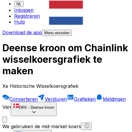
NL
Inloggen
Registreren
Hulp
Download de app
Menu wisselen
Deense kroon om Chainlink
wisselkoersgrafiek te
maken
Xe Historische Wisselkoersgrafiek
Converteren
Versturen
Grafieken
Meldingen
Van
DKK
-
Deense kroon
We gebruiken de mid-market koers