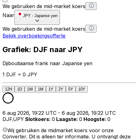
We gebruiken de mid-market koers
Naar
JPY
-
Japanse yen
We gebruiken de mid-market koers
Bekijk overboekingsofferte
Grafiek: DJF naar JPY
Djiboutiaanse frank naar Japanse yen
1 DJF = 0 JPY
12H
1D
1W
1M
1Y
2Y
5Y
10Y
6 aug 2026, 19:22 UTC - 6 aug 2026, 19:22 UTC
DJF/JPY
Slotkoers
:
0
Laagste
:
0
Hoogste
:
0
Wij gebruiken de midmarket koers voor onze
Converter. Dit is alleen ter informatie. U ontvangt deze