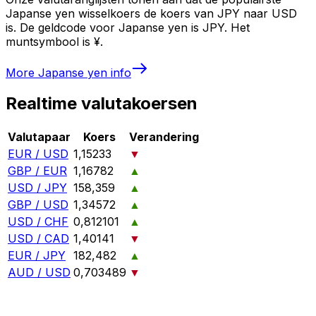
Japanse yen wisselkoers de koers van JPY naar USD
is. De geldcode voor Japanse yen is JPY. Het
muntsymbool is ¥.
More
Japanse yen
info
Realtime valutakoersen
Valutapaar
Koers
Verandering
EUR / USD
1,15233
▼
GBP / EUR
1,16782
▲
USD / JPY
158,359
▲
GBP / USD
1,34572
▲
USD / CHF
0,812101
▲
USD / CAD
1,40141
▼
EUR / JPY
182,482
▲
AUD / USD
0,703489
▼