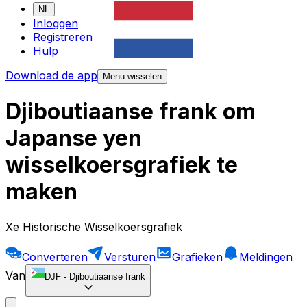
NL
Inloggen
Registreren
Hulp
Download de app
Menu wisselen
Djiboutiaanse frank om
Japanse yen
wisselkoersgrafiek te
maken
Xe Historische Wisselkoersgrafiek
Converteren
Versturen
Grafieken
Meldingen
Van
DJF
-
Djiboutiaanse frank