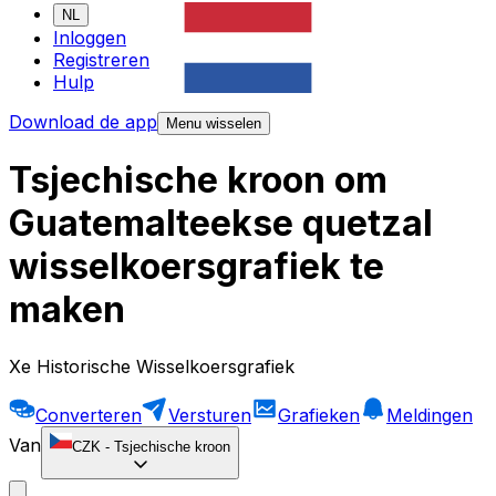
NL
Inloggen
Registreren
Hulp
Download de app
Menu wisselen
Tsjechische kroon om
Guatemalteekse quetzal
wisselkoersgrafiek te
maken
Xe Historische Wisselkoersgrafiek
Converteren
Versturen
Grafieken
Meldingen
Van
CZK
-
Tsjechische kroon