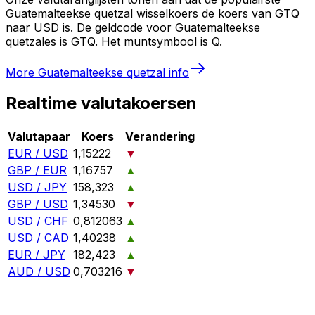
Guatemalteekse quetzal wisselkoers de koers van GTQ
naar USD is. De geldcode voor Guatemalteekse
quetzales is GTQ. Het muntsymbool is Q.
More
Guatemalteekse quetzal
info
Realtime valutakoersen
Valutapaar
Koers
Verandering
EUR / USD
1,15222
▼
GBP / EUR
1,16757
▲
USD / JPY
158,323
▲
GBP / USD
1,34530
▼
USD / CHF
0,812063
▲
USD / CAD
1,40238
▲
EUR / JPY
182,423
▲
AUD / USD
0,703216
▼