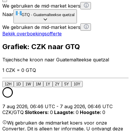
We gebruiken de mid-market koers
Naar
GTQ
-
Guatemalteekse quetzal
We gebruiken de mid-market koers
Bekijk overboekingsofferte
Grafiek: CZK naar GTQ
Tsjechische kroon naar Guatemalteekse quetzal
1 CZK = 0 GTQ
12H
1D
1W
1M
1Y
2Y
5Y
10Y
7 aug 2026, 06:46 UTC - 7 aug 2026, 06:46 UTC
CZK/GTQ
Slotkoers
:
0
Laagste
:
0
Hoogste
:
0
Wij gebruiken de midmarket koers voor onze
Converter. Dit is alleen ter informatie. U ontvangt deze