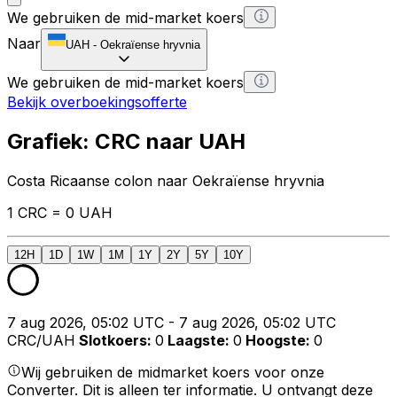
We gebruiken de mid-market koers
Naar
UAH
-
Oekraïense hryvnia
We gebruiken de mid-market koers
Bekijk overboekingsofferte
Grafiek: CRC naar UAH
Costa Ricaanse colon naar Oekraïense hryvnia
1 CRC = 0 UAH
12H
1D
1W
1M
1Y
2Y
5Y
10Y
7 aug 2026, 05:02 UTC - 7 aug 2026, 05:02 UTC
CRC/UAH
Slotkoers
:
0
Laagste
:
0
Hoogste
:
0
Wij gebruiken de midmarket koers voor onze
Converter. Dit is alleen ter informatie. U ontvangt deze