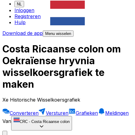
NL
Inloggen
Registreren
Hulp
Download de app
Menu wisselen
Costa Ricaanse colon om
Oekraïense hryvnia
wisselkoersgrafiek te
maken
Xe Historische Wisselkoersgrafiek
Converteren
Versturen
Grafieken
Meldingen
Van
CRC
-
Costa Ricaanse colon