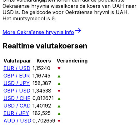
Oekraïense hryvnia wisselkoers de koers van UAH naar
USD is. De geldcode voor Oekraïense hryvni is UAH.
Het muntsymbool is ₴.
More
Oekraïense hryvnia
info
Realtime valutakoersen
Valutapaar
Koers
Verandering
EUR / USD
1,15240
▼
GBP / EUR
1,16745
▲
USD / JPY
158,387
▲
GBP / USD
1,34538
▼
USD / CHF
0,812671
▲
USD / CAD
1,40192
▲
EUR / JPY
182,525
▲
AUD / USD
0,702659
▼