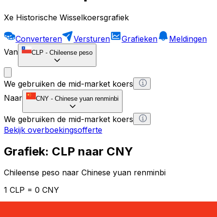
Xe Historische Wisselkoersgrafiek
Converteren
Versturen
Grafieken
Meldingen
Van
CLP
-
Chileense peso
We gebruiken de mid-market koers
Naar
CNY
-
Chinese yuan renminbi
We gebruiken de mid-market koers
Bekijk overboekingsofferte
Grafiek: CLP naar CNY
Chileense peso naar Chinese yuan renminbi
1 CLP = 0 CNY
12H
1D
1W
1M
1Y
2Y
5Y
10Y