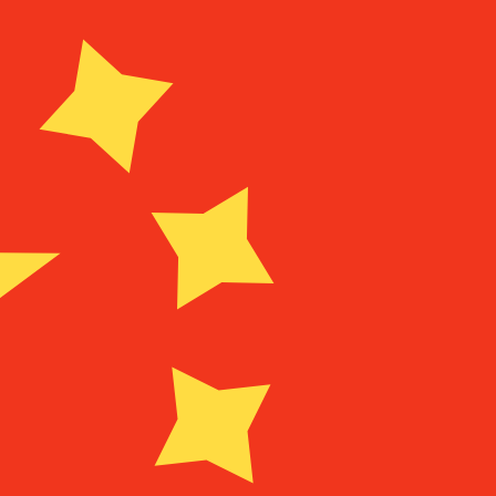
it is alleen ter informatie. U ontvangt deze koers niet bij
alutaparen
leense peso wisselkoers de koers van CLP naar USD is. De 