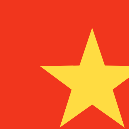
5 aug 2026, 22:37 UTC - 5 aug 2026, 22:37 UTC
CLP/CNY
Slotkoers
:
0
Laagste
:
0
Hoogste
:
0
Wij gebruiken de midmarket koers voor onze Converter. D
bekijken
Populaire Amerikaanse dollar (USD) v
Valuta-informatie
CLP
-
Chileense peso
Onze valutaranglijsten tonen aan dat de populairste Chi
is $.
More
Chileense peso
info