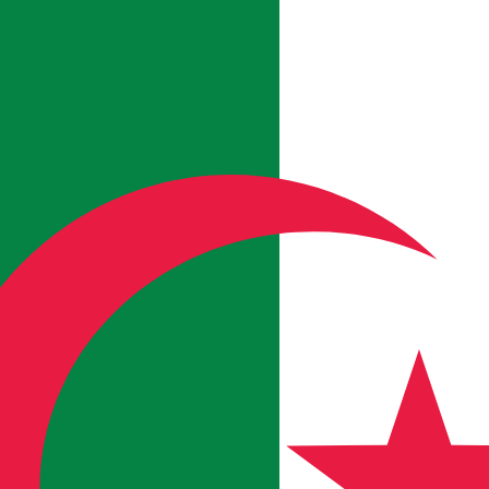
it is alleen ter informatie. U ontvangt deze koers niet bij
alutaparen
adese dollar wisselkoers de koers van CAD naar USD is. De