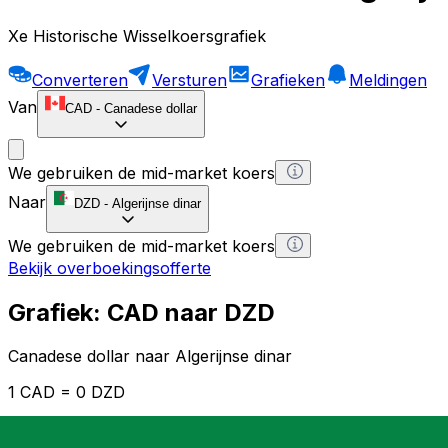
Xe Historische Wisselkoersgrafiek
Converteren
Versturen
Grafieken
Meldingen
Van
CAD
-
Canadese dollar
We gebruiken de mid-market koers
Naar
DZD
-
Algerijnse dinar
We gebruiken de mid-market koers
Bekijk overboekingsofferte
Grafiek: CAD naar DZD
Canadese dollar naar Algerijnse dinar
1 CAD = 0 DZD
12H
1D
1W
1M
1Y
2Y
5Y
10Y