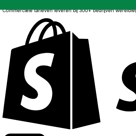
Commerciële tarieven leveren bij 300+ bedrijven wereldwi