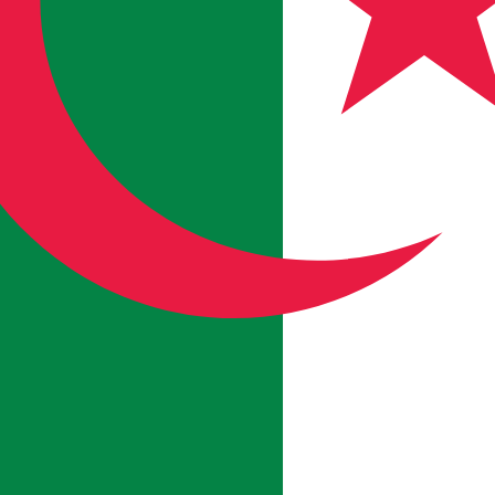
rijnse dinar wisselkoers de koers van DZD naar USD is. De
Rente
Valuta
Rente
JPY
0,75%
CHF
0,00%
EUR
4,25%
USD
3,75%
CAD
2,25%
AUD
3,60%
NZD
2,25%
GBP
3,75%