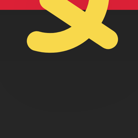
golese kwanza wisselkoers de koers van AOA naar USD is. 
Rente
Valuta
Rente
JPY
0,75%
CHF
0,00%
EUR
4,25%
USD
3,75%
CAD
2,25%
AUD
3,60%
NZD
2,25%
GBP
3,75%