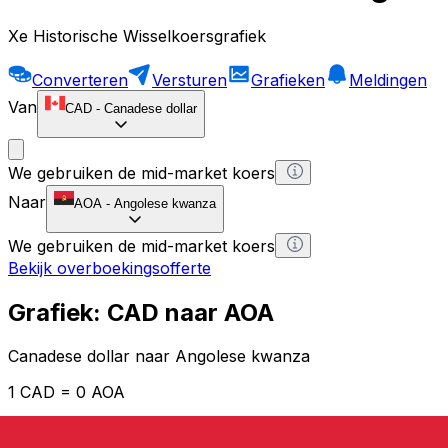
Xe Historische Wisselkoersgrafiek
Converteren
Versturen
Grafieken
Meldingen
Van
CAD
-
Canadese dollar
We gebruiken de mid-market koers
Naar
AOA
-
Angolese kwanza
We gebruiken de mid-market koers
Bekijk overboekingsofferte
Grafiek: CAD naar AOA
Canadese dollar naar Angolese kwanza
1 CAD = 0 AOA
12H
1D
1W
1M
1Y
2Y
5Y
10Y