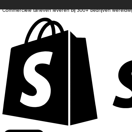
Commerciële tarieven leveren bij 300+ bedrijven wereldwi