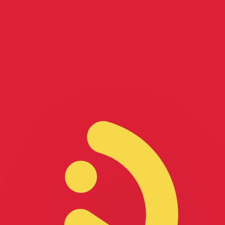
it is alleen ter informatie. U ontvangt deze koers niet bij
alutaparen
adese dollar wisselkoers de koers van CAD naar USD is. De