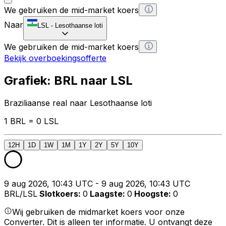
We gebruiken de mid-market koers
Naar
LSL
-
Lesothaanse loti
We gebruiken de mid-market koers
Bekijk overboekingsofferte
Grafiek: BRL naar LSL
Braziliaanse real naar Lesothaanse loti
1 BRL = 0 LSL
12H
1D
1W
1M
1Y
2Y
5Y
10Y
9 aug 2026, 10:43 UTC - 9 aug 2026, 10:43 UTC
BRL/LSL
Slotkoers
:
0
Laagste
:
0
Hoogste
:
0
Wij gebruiken de midmarket koers voor onze
Converter. Dit is alleen ter informatie. U ontvangt deze