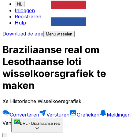
NL
Inloggen
Registreren
Hulp
Download de app
Menu wisselen
Braziliaanse real om
Lesothaanse loti
wisselkoersgrafiek te
maken
Xe Historische Wisselkoersgrafiek
Converteren
Versturen
Grafieken
Meldingen
Van
BRL
-
Braziliaanse real