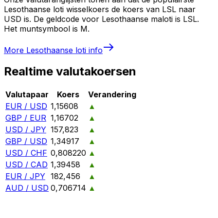
Lesothaanse loti wisselkoers de koers van LSL naar
USD is. De geldcode voor Lesothaanse maloti is LSL.
Het muntsymbool is M.
More
Lesothaanse loti
info
Realtime valutakoersen
Valutapaar
Koers
Verandering
EUR / USD
1,15608
▲
GBP / EUR
1,16702
▲
USD / JPY
157,823
▲
GBP / USD
1,34917
▲
USD / CHF
0,808220
▲
USD / CAD
1,39458
▲
EUR / JPY
182,456
▲
AUD / USD
0,706714
▲