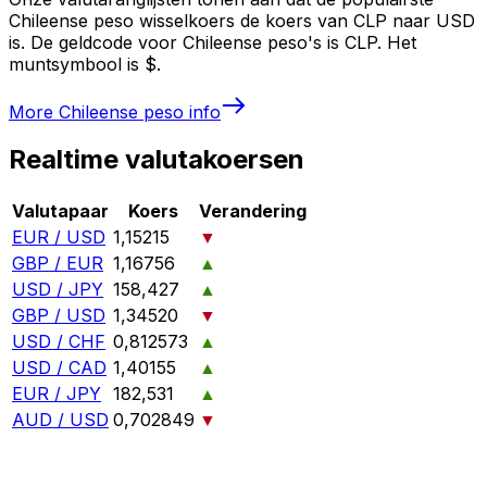
Chileense peso wisselkoers de koers van CLP naar USD
is. De geldcode voor Chileense peso's is CLP. Het
muntsymbool is $.
More
Chileense peso
info
Realtime valutakoersen
Valutapaar
Koers
Verandering
EUR / USD
1,15215
▼
GBP / EUR
1,16756
▲
USD / JPY
158,427
▲
GBP / USD
1,34520
▼
USD / CHF
0,812573
▲
USD / CAD
1,40155
▲
EUR / JPY
182,531
▲
AUD / USD
0,702849
▼