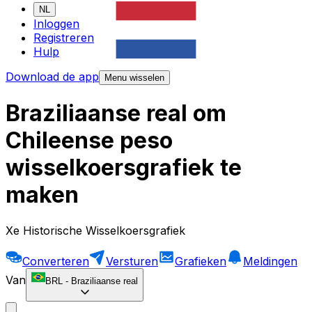
NL
Inloggen
Registreren
Hulp
Download de app
Menu wisselen
Braziliaanse real om
Chileense peso
wisselkoersgrafiek te
maken
Xe Historische Wisselkoersgrafiek
Converteren
Versturen
Grafieken
Meldingen
Van
BRL
-
Braziliaanse real