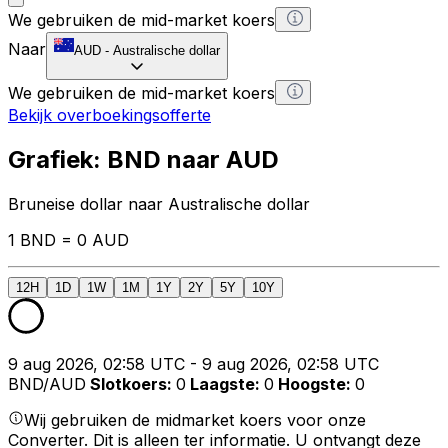
We gebruiken de mid-market koers
Naar
AUD
-
Australische dollar
We gebruiken de mid-market koers
Bekijk overboekingsofferte
Grafiek: BND naar AUD
Bruneise dollar naar Australische dollar
1 BND = 0 AUD
12H
1D
1W
1M
1Y
2Y
5Y
10Y
9 aug 2026, 02:58 UTC - 9 aug 2026, 02:58 UTC
BND/AUD
Slotkoers
:
0
Laagste
:
0
Hoogste
:
0
Wij gebruiken de midmarket koers voor onze
Converter. Dit is alleen ter informatie. U ontvangt deze