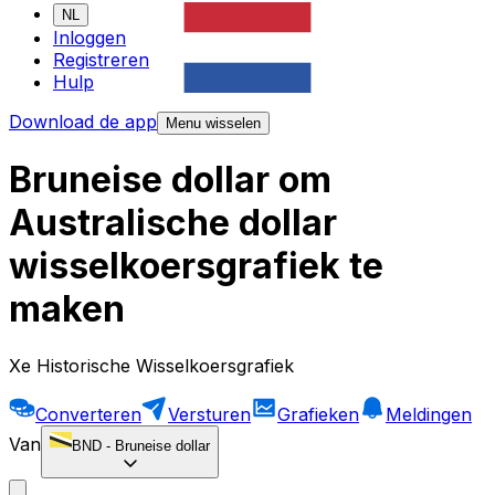
NL
Inloggen
Registreren
Hulp
Download de app
Menu wisselen
Bruneise dollar om
Australische dollar
wisselkoersgrafiek te
maken
Xe Historische Wisselkoersgrafiek
Converteren
Versturen
Grafieken
Meldingen
Van
BND
-
Bruneise dollar