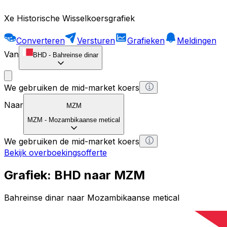
Xe Historische Wisselkoersgrafiek
Converteren
Versturen
Grafieken
Meldingen
Van
BHD
-
Bahreinse dinar
We gebruiken de mid-market koers
Naar
MZM
MZM
-
Mozambikaanse metical
We gebruiken de mid-market koers
Bekijk overboekingsofferte
Grafiek: BHD naar MZM
Bahreinse dinar naar Mozambikaanse metical
1 BHD = 0 MZM