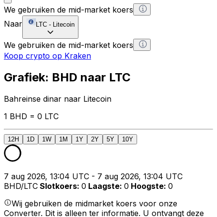
We gebruiken de mid-market koers
Naar
LTC
-
Litecoin
We gebruiken de mid-market koers
Koop crypto op Kraken
Grafiek: BHD naar LTC
Bahreinse dinar naar Litecoin
1 BHD = 0 LTC
12H
1D
1W
1M
1Y
2Y
5Y
10Y
7 aug 2026, 13:04 UTC - 7 aug 2026, 13:04 UTC
BHD/LTC
Slotkoers
:
0
Laagste
:
0
Hoogste
:
0
Wij gebruiken de midmarket koers voor onze
Converter. Dit is alleen ter informatie. U ontvangt deze