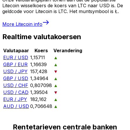
Litecoin wisselkoers de koers van LTC naar USD is. De
geldcode voor Litecoin is LTC. Het muntsymbool is Ł.
More
Litecoin
info
Realtime valutakoersen
Valutapaar
Koers
Verandering
EUR / USD
1,15711
▲
GBP / EUR
1,16639
▲
USD / JPY
157,428
▼
GBP / USD
1,34964
▲
USD / CHF
0,807098
▲
USD / CAD
1,39504
▼
EUR / JPY
182,162
▲
AUD / USD
0,706648
▲
Rentetarieven centrale banken