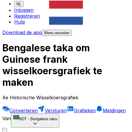
NL
Inloggen
Registreren
Hulp
Download de app
Menu wisselen
Bengalese taka om
Guinese frank
wisselkoersgrafiek te
maken
Xe Historische Wisselkoersgrafiek
Converteren
Versturen
Grafieken
Meldingen
Van
BDT
-
Bengalese taka