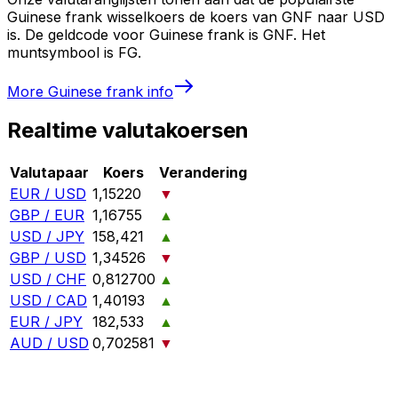
Guinese frank wisselkoers de koers van GNF naar USD
is. De geldcode voor Guinese frank is GNF. Het
muntsymbool is FG.
More
Guinese frank
info
Realtime valutakoersen
Valutapaar
Koers
Verandering
EUR / USD
1,15220
▼
GBP / EUR
1,16755
▲
USD / JPY
158,421
▲
GBP / USD
1,34526
▼
USD / CHF
0,812700
▲
USD / CAD
1,40193
▲
EUR / JPY
182,533
▲
AUD / USD
0,702581
▼