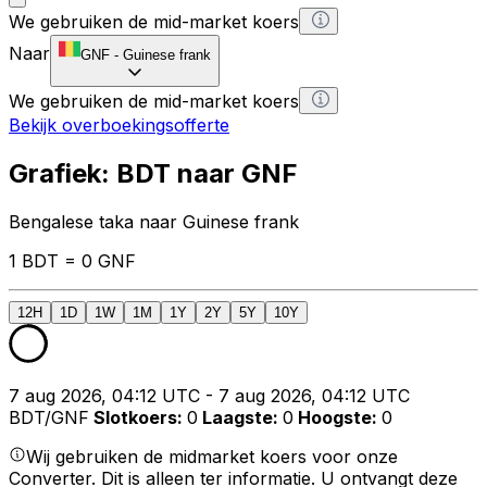
We gebruiken de mid-market koers
Naar
GNF
-
Guinese frank
We gebruiken de mid-market koers
Bekijk overboekingsofferte
Grafiek: BDT naar GNF
Bengalese taka naar Guinese frank
1 BDT = 0 GNF
12H
1D
1W
1M
1Y
2Y
5Y
10Y
7 aug 2026, 04:12 UTC - 7 aug 2026, 04:12 UTC
BDT/GNF
Slotkoers
:
0
Laagste
:
0
Hoogste
:
0
Wij gebruiken de midmarket koers voor onze
Converter. Dit is alleen ter informatie. U ontvangt deze