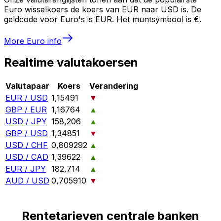
Euro wisselkoers de koers van EUR naar USD is. De
geldcode voor Euro's is EUR. Het muntsymbool is €.
More
Euro
info
Realtime valutakoersen
Valutapaar
Koers
Verandering
EUR / USD
1,15491
▼
GBP / EUR
1,16764
▲
USD / JPY
158,206
▲
GBP / USD
1,34851
▼
USD / CHF
0,809292
▲
USD / CAD
1,39622
▲
EUR / JPY
182,714
▲
AUD / USD
0,705910
▼
Rentetarieven centrale banken