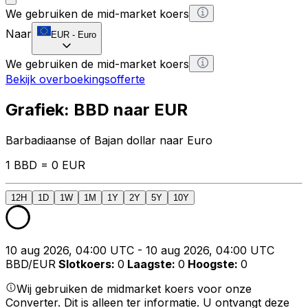
We gebruiken de mid-market koers
Naar
EUR
-
Euro
We gebruiken de mid-market koers
Bekijk overboekingsofferte
Grafiek: BBD naar EUR
Barbadiaanse of Bajan dollar naar Euro
1 BBD = 0 EUR
12H
1D
1W
1M
1Y
2Y
5Y
10Y
10 aug 2026, 04:00 UTC - 10 aug 2026, 04:00 UTC
BBD/EUR
Slotkoers
:
0
Laagste
:
0
Hoogste
:
0
Wij gebruiken de midmarket koers voor onze
Converter. Dit is alleen ter informatie. U ontvangt deze