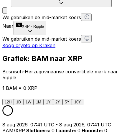
We gebruiken de mid-market koers
Naar
XRP
-
Ripple
We gebruiken de mid-market koers
Koop crypto op Kraken
Grafiek: BAM naar XRP
Bosnisch-Herzegovinaanse convertibele mark naar
Ripple
1 BAM = 0 XRP
12H
1D
1W
1M
1Y
2Y
5Y
10Y
8 aug 2026, 07:41 UTC - 8 aug 2026, 07:41 UTC
BAM/XRP
Slotkoers
:
0
Laagste
:
0
Hoogste
:
0