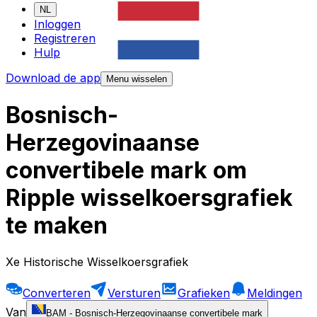
NL
Inloggen
Registreren
Hulp
Download de app
Menu wisselen
Bosnisch-
Herzegovinaanse
convertibele mark om
Ripple wisselkoersgrafiek
te maken
Xe Historische Wisselkoersgrafiek
Converteren
Versturen
Grafieken
Meldingen
Van
BAM
-
Bosnisch-Herzegovinaanse convertibele mark