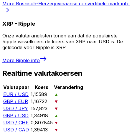
More
Bosnisch-Herzegovinaanse convertibele mark
info
XRP
-
Ripple
Onze valutaranglijsten tonen aan dat de populairste
Ripple wisselkoers de koers van XRP naar USD is. De
geldcode voor Ripple is XRP.
More
Ripple
info
Realtime valutakoersen
Valutapaar
Koers
Verandering
EUR / USD
1,15589
▲
GBP / EUR
1,16722
▼
USD / JPY
157,823
▼
GBP / USD
1,34918
▲
USD / CHF
0,807845
▼
USD / CAD
1,39413
▼