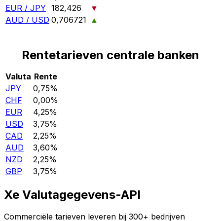
EUR / JPY
182,426
▼
AUD / USD
0,706721
▲
Rentetarieven centrale banken
Valuta
Rente
JPY
0,75%
CHF
0,00%
EUR
4,25%
USD
3,75%
CAD
2,25%
AUD
3,60%
NZD
2,25%
GBP
3,75%
Xe Valutagegevens-API
Commerciële tarieven leveren bij 300+ bedrijven