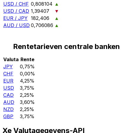
USD / CHF
0,808104
▲
USD / CAD
1,39407
▼
EUR / JPY
182,406
▲
AUD / USD
0,706086
▲
Rentetarieven centrale banken
Valuta
Rente
JPY
0,75%
CHF
0,00%
EUR
4,25%
USD
3,75%
CAD
2,25%
AUD
3,60%
NZD
2,25%
GBP
3,75%
Xe Valutagegevens-API