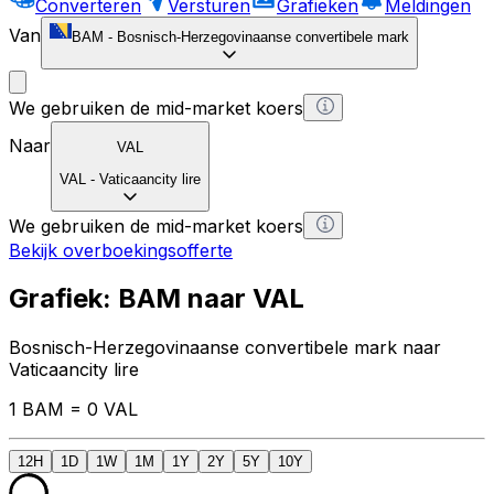
Converteren
Versturen
Grafieken
Meldingen
Van
BAM
-
Bosnisch-Herzegovinaanse convertibele mark
We gebruiken de mid-market koers
Naar
VAL
VAL
-
Vaticaancity lire
We gebruiken de mid-market koers
Bekijk overboekingsofferte
Grafiek: BAM naar VAL
Bosnisch-Herzegovinaanse convertibele mark naar
Vaticaancity lire
1 BAM = 0 VAL
12H
1D
1W
1M
1Y
2Y
5Y
10Y