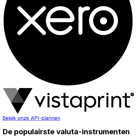
Bekijk onze API-plannen
De populairste valuta-instrumenten