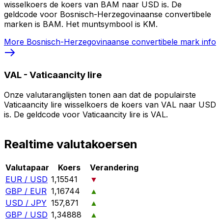
wisselkoers de koers van BAM naar USD is. De
geldcode voor Bosnisch-Herzegovinaanse convertibele
marken is BAM. Het muntsymbool is KM.
More
Bosnisch-Herzegovinaanse convertibele mark
info
VAL
-
Vaticaancity lire
Onze valutaranglijsten tonen aan dat de populairste
Vaticaancity lire wisselkoers de koers van VAL naar USD
is. De geldcode voor Vaticaancity lire is VAL.
Realtime valutakoersen
Valutapaar
Koers
Verandering
EUR / USD
1,15541
▼
GBP / EUR
1,16744
▲
USD / JPY
157,871
▲
GBP / USD
1,34888
▲