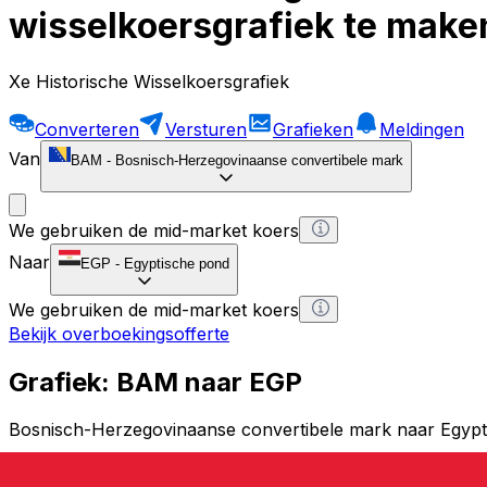
wisselkoersgrafiek te make
Xe Historische Wisselkoersgrafiek
Converteren
Versturen
Grafieken
Meldingen
Van
BAM
-
Bosnisch-Herzegovinaanse convertibele mark
We gebruiken de mid-market koers
Naar
EGP
-
Egyptische pond
We gebruiken de mid-market koers
Bekijk overboekingsofferte
Grafiek: BAM naar EGP
Bosnisch-Herzegovinaanse convertibele mark naar Egypt
1 BAM = 0 EGP