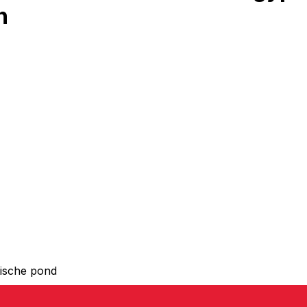
n
ische pond