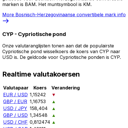
marken is BAM. Het muntsymbool is KM.
More
Bosnisch-Herzegovinaanse convertibele mark
info
CYP
-
Cypriotische pond
Onze valutaranglijsten tonen aan dat de populairste
Cypriotische pond wisselkoers de koers van CYP naar
USD is. De geldcode voor Cypriotische ponden is CYP.
Realtime valutakoersen
Valutapaar
Koers
Verandering
EUR / USD
1,15242
▼
GBP / EUR
1,16753
▲
USD / JPY
158,404
▲
GBP / USD
1,34548
▲
USD / CHF
0,812474
▲