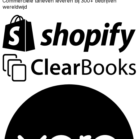
Commerciële tarieven leveren bij 300+ bedrijven
wereldwijd