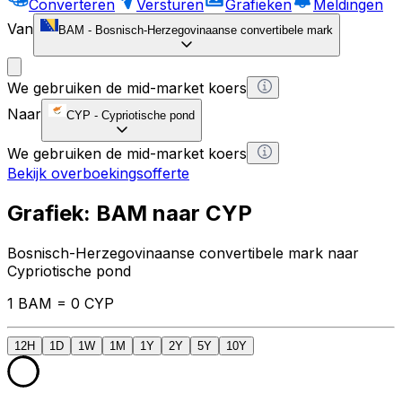
Converteren
Versturen
Grafieken
Meldingen
Van
BAM
-
Bosnisch-Herzegovinaanse convertibele mark
We gebruiken de mid-market koers
Naar
CYP
-
Cypriotische pond
We gebruiken de mid-market koers
Bekijk overboekingsofferte
Grafiek: BAM naar CYP
Bosnisch-Herzegovinaanse convertibele mark naar
Cypriotische pond
1 BAM = 0 CYP
12H
1D
1W
1M
1Y
2Y
5Y
10Y