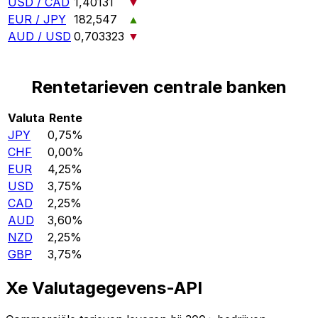
USD / CAD
1,40131
▼
EUR / JPY
182,547
▲
AUD / USD
0,703323
▼
Rentetarieven centrale banken
Valuta
Rente
JPY
0,75%
CHF
0,00%
EUR
4,25%
USD
3,75%
CAD
2,25%
AUD
3,60%
NZD
2,25%
GBP
3,75%
Xe Valutagegevens-API