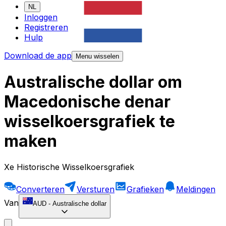
NL
Inloggen
Registreren
Hulp
Download de app
Menu wisselen
Australische dollar om
Macedonische denar
wisselkoersgrafiek te
maken
Xe Historische Wisselkoersgrafiek
Converteren
Versturen
Grafieken
Meldingen
Van
AUD
-
Australische dollar