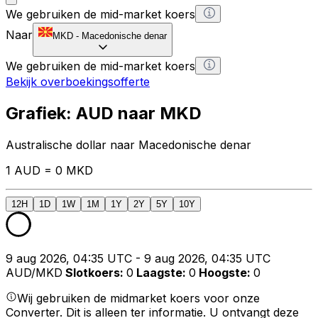
We gebruiken de mid-market koers
Naar
MKD
-
Macedonische denar
We gebruiken de mid-market koers
Bekijk overboekingsofferte
Grafiek: AUD naar MKD
Australische dollar naar Macedonische denar
1 AUD = 0 MKD
12H
1D
1W
1M
1Y
2Y
5Y
10Y
9 aug 2026, 04:35 UTC - 9 aug 2026, 04:35 UTC
AUD/MKD
Slotkoers
:
0
Laagste
:
0
Hoogste
:
0
Wij gebruiken de midmarket koers voor onze
Converter. Dit is alleen ter informatie. U ontvangt deze