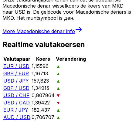
Macedonische denar wisselkoers de koers van MKD
naar USD is. De geldcode voor Macedonische denars is
MKD. Het muntsymbool is ден.
More
Macedonische denar
info
Realtime valutakoersen
Valutapaar
Koers
Verandering
EUR / USD
1,15596
▲
GBP / EUR
1,16713
▲
USD / JPY
157,823
▲
GBP / USD
1,34915
▲
USD / CHF
0,807864
▼
USD / CAD
1,39422
▼
EUR / JPY
182,437
▲
AUD / USD
0,706707
▲