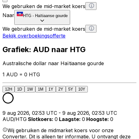
We gebruiken de mid-market koers
Naar
HTG
-
Haïtiaanse gourde
We gebruiken de mid-market koers
Bekijk overboekingsofferte
Grafiek: AUD naar HTG
Australische dollar naar Haïtiaanse gourde
1 AUD = 0 HTG
12H
1D
1W
1M
1Y
2Y
5Y
10Y
9 aug 2026, 02:53 UTC - 9 aug 2026, 02:53 UTC
AUD/HTG
Slotkoers
:
0
Laagste
:
0
Hoogste
:
0
Wij gebruiken de midmarket koers voor onze
Converter. Dit is alleen ter informatie. U ontvangt deze