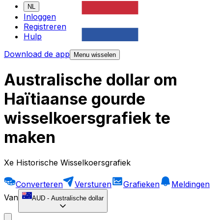
NL
Inloggen
Registreren
Hulp
Download de app
Menu wisselen
Australische dollar om
Haïtiaanse gourde
wisselkoersgrafiek te
maken
Xe Historische Wisselkoersgrafiek
Converteren
Versturen
Grafieken
Meldingen
Van
AUD
-
Australische dollar