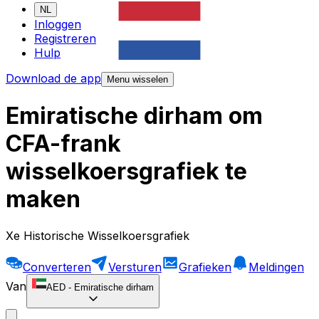
NL
Inloggen
Registreren
Hulp
Download de app
Menu wisselen
Emiratische dirham om
CFA-frank
wisselkoersgrafiek te
maken
Xe Historische Wisselkoersgrafiek
Converteren
Versturen
Grafieken
Meldingen
Van
AED
-
Emiratische dirham