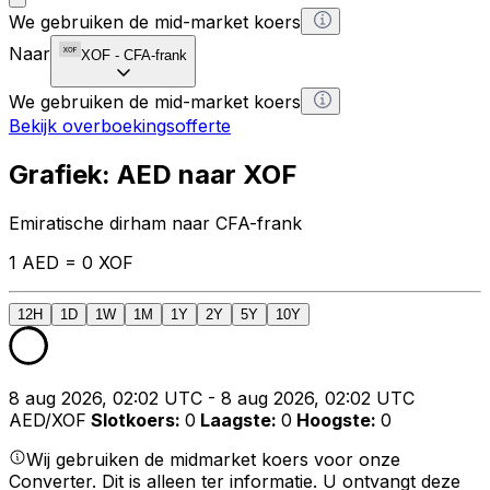
We gebruiken de mid-market koers
Naar
XOF
-
CFA-frank
We gebruiken de mid-market koers
Bekijk overboekingsofferte
Grafiek: AED naar XOF
Emiratische dirham naar CFA-frank
1 AED = 0 XOF
12H
1D
1W
1M
1Y
2Y
5Y
10Y
8 aug 2026, 02:02 UTC - 8 aug 2026, 02:02 UTC
AED/XOF
Slotkoers
:
0
Laagste
:
0
Hoogste
:
0
Wij gebruiken de midmarket koers voor onze
Converter. Dit is alleen ter informatie. U ontvangt deze