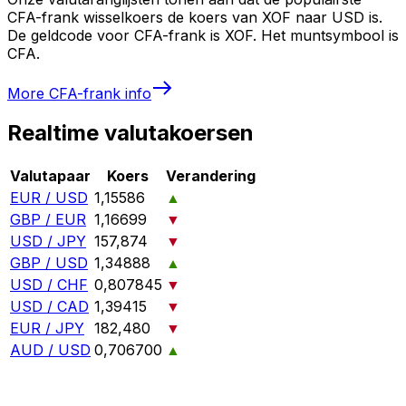
CFA-frank wisselkoers de koers van XOF naar USD is.
De geldcode voor CFA-frank is XOF. Het muntsymbool is
CFA.
More
CFA-frank
info
Realtime valutakoersen
Valutapaar
Koers
Verandering
EUR / USD
1,15586
▲
GBP / EUR
1,16699
▼
USD / JPY
157,874
▼
GBP / USD
1,34888
▲
USD / CHF
0,807845
▼
USD / CAD
1,39415
▼
EUR / JPY
182,480
▼
AUD / USD
0,706700
▲