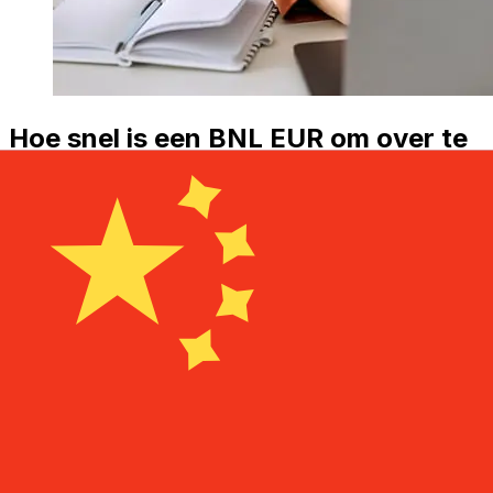
Hoe snel is een BNL EUR om over te
CNY ?
Bezorgtijden voor internationale overboekingen met
BNL van Euro Lidstaten tot China variëren afhankelijk
van de betaalmethode en het tijdstip van transacties.
Internationale bankoverschrijvingen duren meestal 1 tot
5 werkdagen. Factoren zoals feestdagen en
veiligheidscontroles kunnen ook invloed hebben op de
levering. Controleer Banca Nazionale del Lavoro
S.p.Ade afkaptijden om vertragingen te voorkomen.