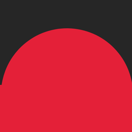
のみを目的としたものです。送金時にはこのレートは適用され
は XAG から USD のレートです。 銀オンス の通貨コード