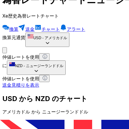
Xe歴史為替レートチャート
換算
送金
チャート
アラート
換算元通貨
USD
-
アメリカドル
仲値レートを使用
に
NZD
-
ニュージーランドドル
仲値レートを使用
送金見積りを表示
USD から NZD のチャート
アメリカドル から ニュージーランドドル
1 USD = 0 NZD