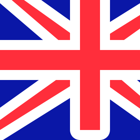
12H
1D
1W
1M
1Y
2Y
5Y
10Y
2026年8月7日 5:51 UTC - 2026年8月7日 5:51 UTC
USD/NZD
終値
:
0
安値
:
0
高値
:
0
換算ツールには仲値レートを使用します。これは情報提供
人気の アメリカドル (USD) ペア
為替情報
USD
-
アメリカドル
弊社の通貨ランキングによると、最も人気の アメリカドル 為替レ
More
アメリカドル
info