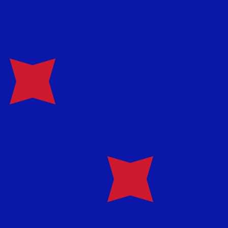
ません。
送信レートをご確認ください。
は USD です。 通貨記号は $ です。