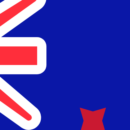
のみを目的としたものです。送金時にはこのレートは適用され
ートは USD から USD のレートです。 米ドル の通貨コード