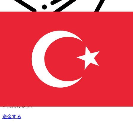
Xe 国際送金
オンラインの送金が迅速、安全、簡単に行えます。ライブの
追跡と通知に加え、柔軟な配信と支払いオプションをご利用
いただけます。
送金する