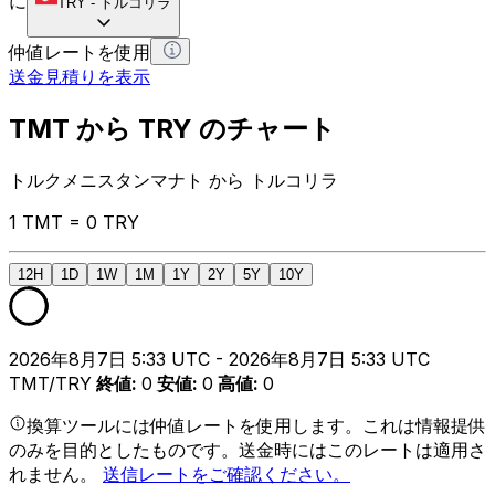
に
TRY
-
トルコリラ
仲値レートを使用
送金見積りを表示
TMT から TRY のチャート
トルクメニスタンマナト から トルコリラ
1 TMT = 0 TRY
12H
1D
1W
1M
1Y
2Y
5Y
10Y
2026年8月7日 5:33 UTC - 2026年8月7日 5:33 UTC
TMT/TRY
終値
:
0
安値
:
0
高値
:
0
換算ツールには仲値レートを使用します。これは情報提供
のみを目的としたものです。送金時にはこのレートは適用さ
れません。
送信レートをご確認ください。