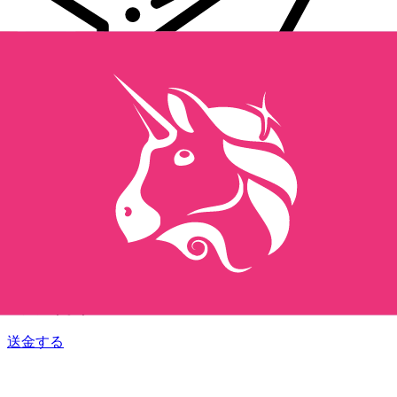
Xe 国際送金
オンラインの送金が迅速、安全、簡単に行えます。ライブの
追跡と通知に加え、柔軟な配信と支払いオプションをご利用
いただけます。
送金する