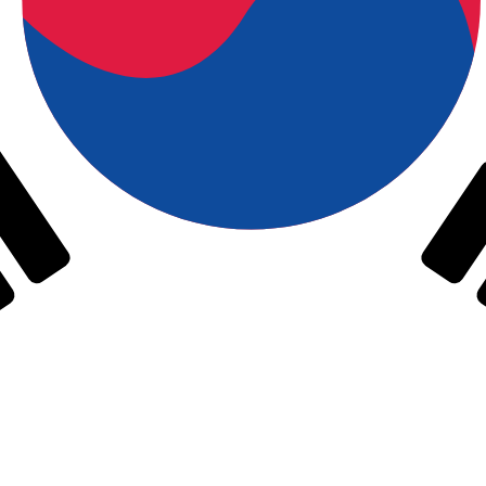
トは KRW から USD のレートです。 韓国ウォン の通貨コ
通貨
金利
JPY
0.75%
CHF
0.00%
EUR
4.25%
USD
3.75%
CAD
2.25%
AUD
3.60%
NZD
2.25%
GBP
3.75%