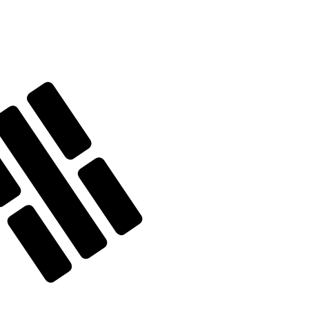
ません。
送信レートをご確認ください。
アリンギット の通貨コードは MYR です。 通貨記号は RM