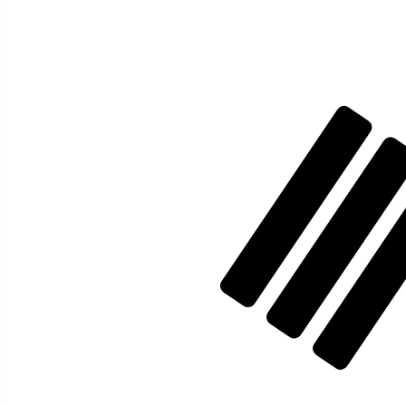
12H
1D
1W
1M
1Y
2Y
5Y
10Y
2026年8月8日 17:52 UTC - 2026年8月8日 17:52 UTC
MYR/KRW
終値
:
0
安値
:
0
高値
:
0
換算ツールには仲値レートを使用します。これは情報提供
人気の アメリカドル (USD) ペア
為替情報
MYR
-
マレーシアリンギット
弊社の通貨ランキングによると、最も人気の マレーシアリンギット
です。
More
マレーシアリンギット
info