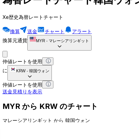
Xe歴史為替レートチャート
換算
送金
チャート
アラート
換算元通貨
MYR
-
マレーシアリンギット
仲値レートを使用
に
KRW
-
韓国ウォン
仲値レートを使用
送金見積りを表示
MYR から KRW のチャート
マレーシアリンギット から 韓国ウォン
1 MYR = 0 KRW