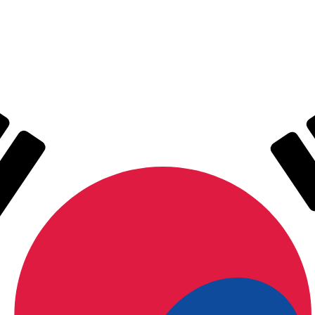
のみを目的としたものです。送金時にはこのレートは適用され
 為替レートは MYR から USD のレートです。 マレーシ