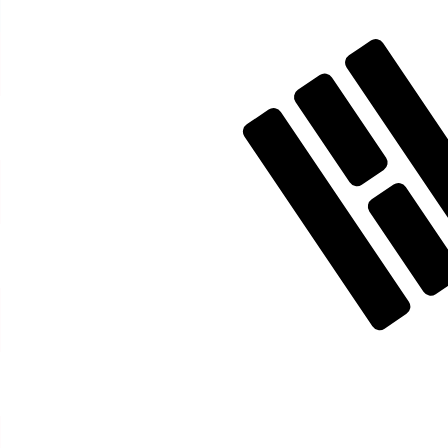
KRW
-
韓国ウォン
弊社の通貨ランキングによると、最も人気の 韓国ウォン 為替レー
More
韓国ウォン
info
リアルタイム為替レート
通貨ペア
レート
変動
EUR / USD
1.15589
▲
GBP / EUR
1.16722
▼
USD / JPY
157.823
▼
GBP / USD
1.34918
▲
USD / CHF
0.807845
▼
USD / CAD
1.39413
▼
EUR / JPY
182.426
▼
AUD / USD
0.706728
▲