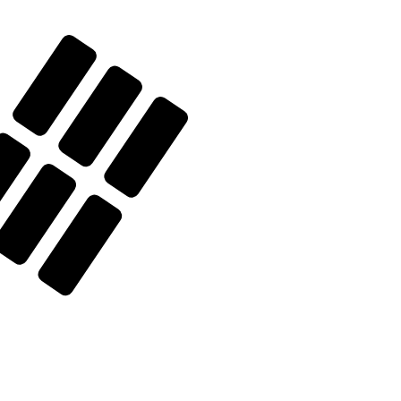
ードは KRW です。 通貨記号は ₩ です。
中央銀行レート