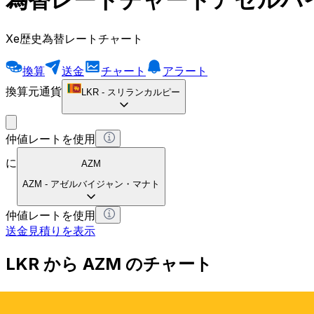
Xe歴史為替レートチャート
換算
送金
チャート
アラート
換算元通貨
LKR
-
スリランカルピー
仲値レートを使用
に
AZM
AZM
-
アゼルバイジャン・マナト
仲値レートを使用
送金見積りを表示
LKR から AZM のチャート
スリランカルピー から アゼルバイジャン・マナト