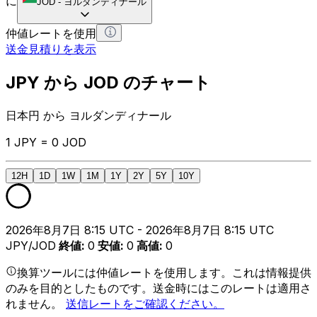
に
JOD
-
ヨルダンディナール
仲値レートを使用
送金見積りを表示
JPY から JOD のチャート
日本円 から ヨルダンディナール
1 JPY = 0 JOD
12H
1D
1W
1M
1Y
2Y
5Y
10Y
2026年8月7日 8:15 UTC - 2026年8月7日 8:15 UTC
JPY/JOD
終値
:
0
安値
:
0
高値
:
0
換算ツールには仲値レートを使用します。これは情報提供
のみを目的としたものです。送金時にはこのレートは適用さ
れません。
送信レートをご確認ください。