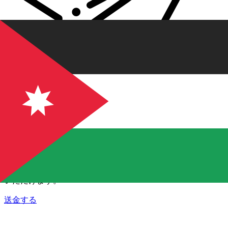
Xe 国際送金
オンラインの送金が迅速、安全、簡単に行えます。ライブの
追跡と通知に加え、柔軟な配信と支払いオプションをご利用
いただけます。
送金する