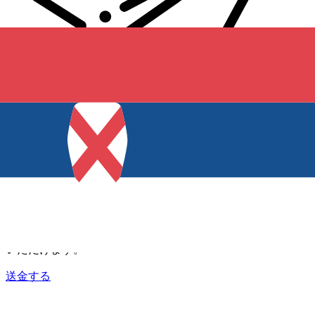
Xe 国際送金
オンラインの送金が迅速、安全、簡単に行えます。ライブの
追跡と通知に加え、柔軟な配信と支払いオプションをご利用
いただけます。
送金する