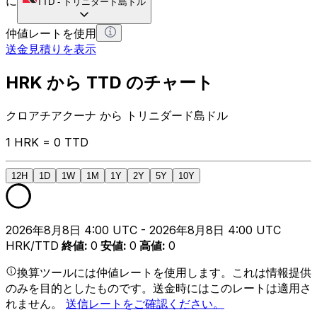
に
TTD
-
トリニダード島ドル
仲値レートを使用
送金見積りを表示
HRK から TTD のチャート
クロアチアクーナ から トリニダード島ドル
1 HRK = 0 TTD
12H
1D
1W
1M
1Y
2Y
5Y
10Y
2026年8月8日 4:00 UTC - 2026年8月8日 4:00 UTC
HRK/TTD
終値
:
0
安値
:
0
高値
:
0
換算ツールには仲値レートを使用します。これは情報提供
のみを目的としたものです。送金時にはこのレートは適用さ
れません。
送信レートをご確認ください。